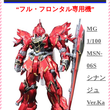
“フル・フロンタル専用機”
MG
1/100
MSN-
06S
シナン
ジュ
Ver.Ka