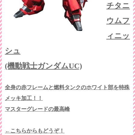
チタニ
ウムフ
ィニッ
シュ
(機動戦士ガンダムUC)
全身の赤フレームと燃料タンクのホワイト部を特殊
メッキ加工！！
マスターグレードの最高峰
←こちらからもどうぞ！