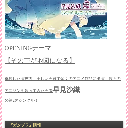
OPENINGテーマ
【その声が地図になる】
卓越した演技力、美しい声質で多くのアニメ作品に出演、数々の
早見沙織
アニソンを歌ってきた声優
の第2弾シングル！
『ガンプラ』情報