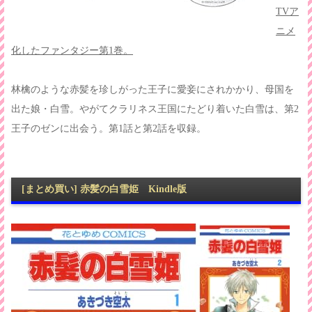
TVア
ニメ
化したファンタジー第1巻。
林檎のような赤髪を珍しがった王子に愛妾にされかかり、母国を
出た娘・白雪。やがてクラリネス王国にたどり着いた白雪は、第2
王子のゼンに出会う。第1話と第2話を収録。
[まとめ買い] 赤髪の白雪姫 Kindle版