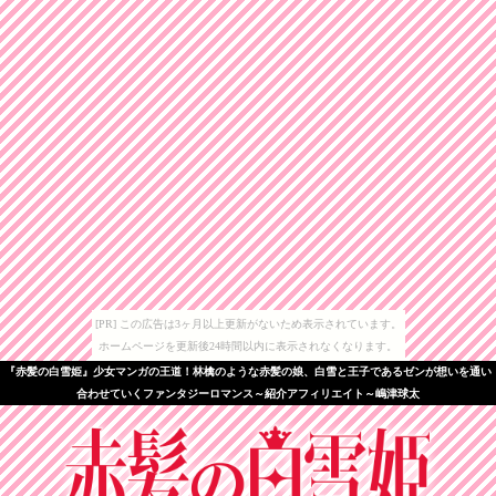
[PR] この広告は3ヶ月以上更新がないため表示されています。
ホームページを更新後24時間以内に表示されなくなります。
『赤髪の白雪姫』少女マンガの王道！林檎のような赤髪の娘、白雪と王子であるゼンが想いを通い
合わせていくファンタジーロマンス～紹介アフィリエイト～嶋津球太