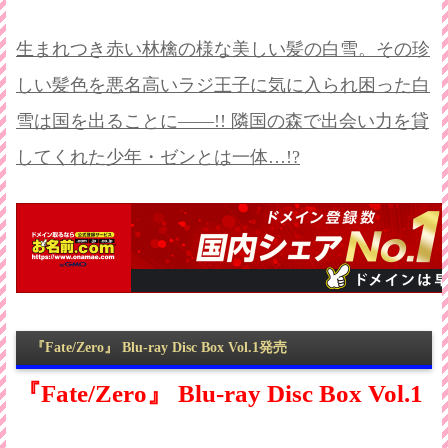
生まれつき赤い林檎の様な美しい髪の白雪。その珍
しい髪色を悪名高いラジ王子に気に入られ困った白
雪は国を出ることに――!! 隣国の森で出会い力を貸
してくれた少年・ゼンとは一体…!?
『Fate/Zero』 Blu-ray Disc Box Vol.1発売
『Fate/Zero』 Blu-ray Disc Box Vol.1