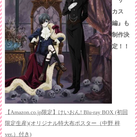
カス
編』も
制作決
定！！
【Amazon.co.jp限定】けいおん! Blu-ray BOX (初回
限定生産)(オリジナル特大布ポスター（中野 梓
ver.）付き)