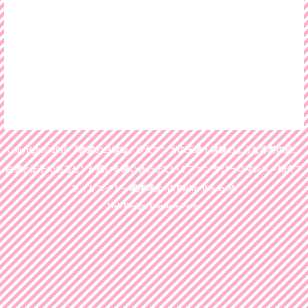
Copyright© 2016
『赤髪の白雪姫』少女マンガの王道！林檎のような赤髪の娘、
白雪と王子であるゼンが想いを通い合わせていくファンタジーロマンス～紹介ア
フィリエイト～嶋津球太
All Rights Reserved.
Web Design:Template-Party