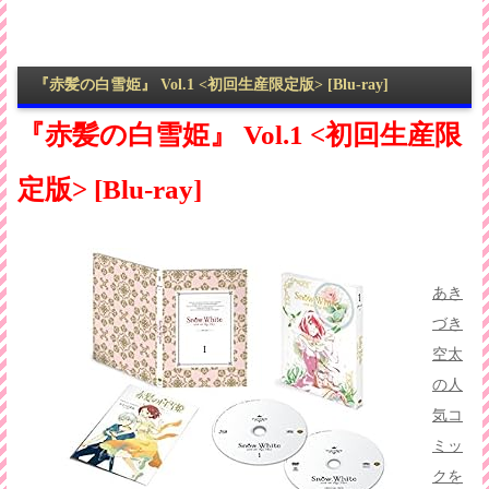
『赤髪の白雪姫』 Vol.1 <初回生産限定版> [Blu-ray]
『赤髪の白雪姫』 Vol.1 <初回生産限
定版> [Blu-ray]
あき
づき
空太
の人
気コ
ミッ
クを