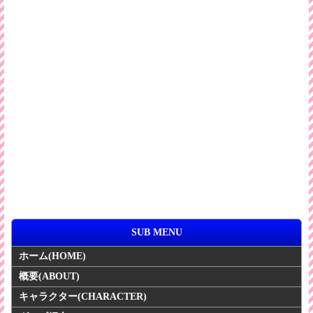
背景色を変更＆ABOUTページに『概要1』『概要2』追加
2013/05/20
ABOUTページに画像追加
2013/04/27
『登場人物』メインキャラをキャラクターページに追加
2013/04/18
『赤髪の白雪姫』キャラクターページ追加
2013/04/13
『赤髪の白雪姫』ページを更新
2013/02/15
ホームページアップデート
2012/11/11
SUB MENU
ホームページリニューアル
ホーム
(HOME)
2011/8/30
概要
(ABOUT)
ホームページリニューアル
キャラクター
(CHARACTER)