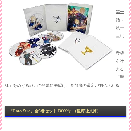
第一
話～
第十
三話
奇跡
を叶
える
「聖
杯」をめぐる戦いの開幕に先駆け、参加者の選定が開始される。
『Fate/Zero』全6巻セット BOX付 (星海社文庫)