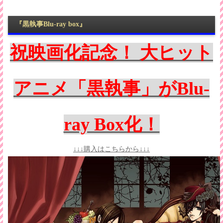
『黒執事Blu-ray box』
祝映画化記念！ 大ヒット
アニメ「黒執事」がBlu-
ray Box化！
↓↓↓購入はこちらから↓↓↓