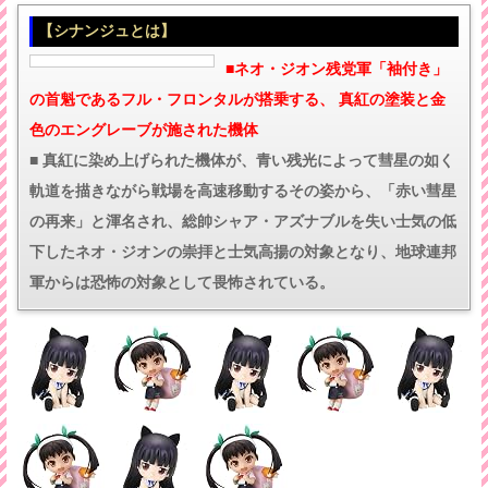
【シナンジュとは】
■ネオ・ジオン残党軍「袖付き」
の首魁であるフル・フロンタルが搭乗する、 真紅の塗装と金
色のエングレーブが施された機体
■ 真紅に染め上げられた機体が、青い残光によって彗星の如く
軌道を描きながら戦場を高速移動するその姿から、「赤い彗星
の再来」と渾名され、総帥シャア・アズナブルを失い士気の低
下したネオ・ジオンの崇拝と士気高揚の対象となり、地球連邦
軍からは恐怖の対象として畏怖されている。