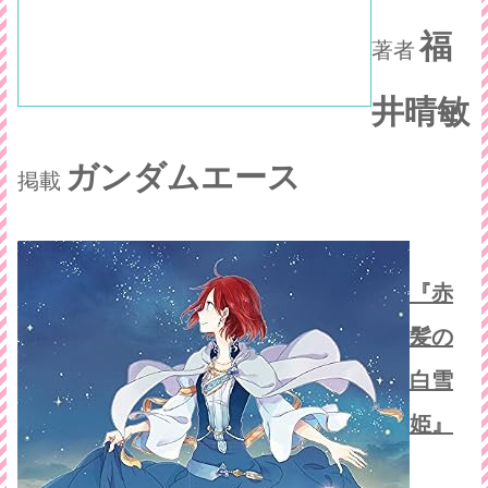
福
著者
井晴敏
ガンダムエース
掲載
『赤
髪の
白雪
姫』